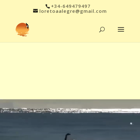
+34-649479497
loretoaalegre@gmail.com
Reproductor
Reproductor
de
de
vídeo
vídeo