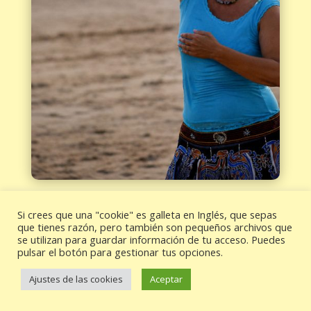
Chi Kung en la playa
Si crees que una "cookie" es galleta en Inglés, que sepas
que tienes razón, pero también son pequeños archivos que
Este verano ven a practicar Chi Kung en
se utilizan para guardar información de tu acceso. Puedes
pulsar el botón para gestionar tus opciones.
la playa de Laredo, Cantabria.
Ajustes de las cookies
Aceptar
Mover el cuerpo sintiendo el
movimiento, relajando la mente,